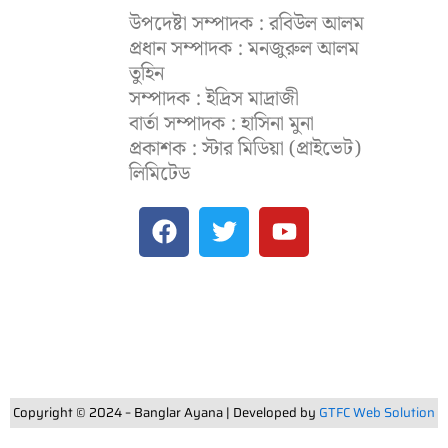
উপদেষ্টা সম্পাদক : রবিউল আলম
প্রধান সম্পাদক : মনজুরুল আলম
তুহিন
সম্পাদক : ইদ্রিস মাদ্রাজী
বার্তা সম্পাদক : হাসিনা মুনা
প্রকাশক : স্টার মিডিয়া (প্রাইভেট)
লিমিটেড
F
T
Y
a
w
o
c
i
u
e
t
t
b
t
u
o
e
b
o
r
e
k
Copyright © 2024 – Banglar Ayana | Developed by
GTFC Web Solution