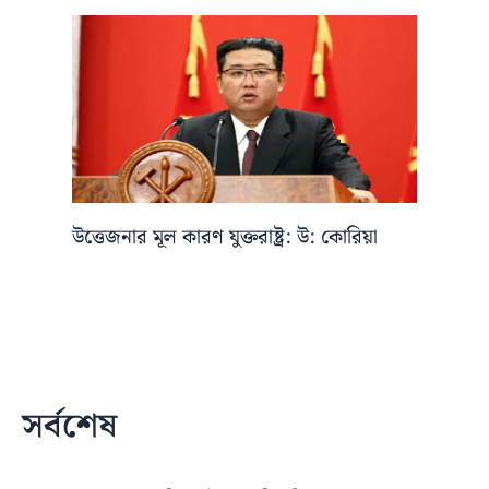
উত্তেজনার মূল কারণ যুক্তরাষ্ট্র: উ: কোরিয়া
সর্বশেষ