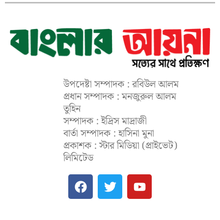
উপদেষ্টা সম্পাদক : রবিউল আলম
প্রধান সম্পাদক : মনজুরুল আলম
তুহিন
সম্পাদক : ইদ্রিস মাদ্রাজী
বার্তা সম্পাদক : হাসিনা মুনা
প্রকাশক : স্টার মিডিয়া (প্রাইভেট)
লিমিটেড
F
T
Y
a
w
o
c
i
u
e
t
t