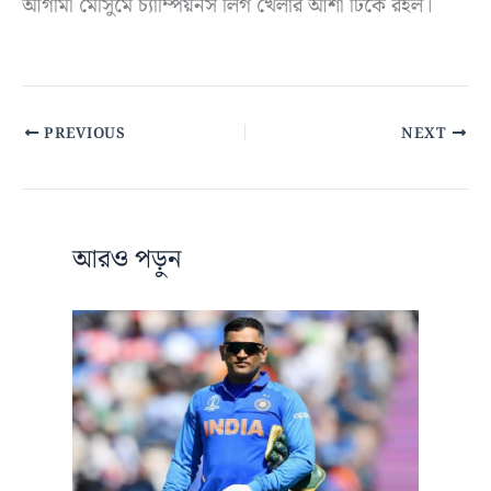
আগামী মৌসুমে চ্যাম্পিয়নস লিগ খেলার আশা টিকে রইল।
PREVIOUS
NEXT
আরও পড়ুন