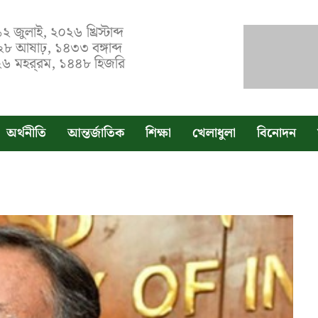
১২ জুলাই, ২০২৬ খ্রিস্টাব্দ
২৮ আষাঢ়, ১৪৩৩ বঙ্গাব্দ
৬ মহর্‌রম, ১৪৪৮ হিজরি
অর্থনীতি
আন্তর্জাতিক
শিক্ষা
খেলাধুলা
বিনোদন