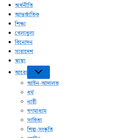
অর্থনীতি
আন্তর্জাতিক
শিক্ষা
খেলাধুলা
বিনোদন
সারাদেশ
স্বাস্থ্য
আরো
আইন-আদালত
ধর্ম
নারী
গণমাধ্যম
সাহিত্য
শিল্প-সংষ্কৃতি