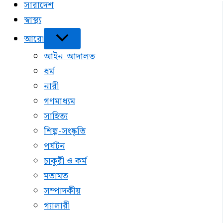
সারাদেশ
স্বাস্থ্য
আরো
আইন-আদালত
ধর্ম
নারী
গণমাধ্যম
সাহিত্য
শিল্প-সংষ্কৃতি
পর্যটন
চাকুরী ও কর্ম
মতামত
সম্পাদকীয়
গ্যালারী