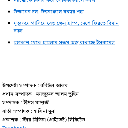
মরক্কোকে বিদায় করে সেমিফাইনালে ফ্রান্স
উজানের ঢল: উত্তরাঞ্চলে বন্যার শঙ্কা
মৃত্যুভয়ে পালিয়ে বেড়াচ্ছেন ট্রাম্প, দেশে ফিরতে বিমান
বদল
মহাকাশ থেকে হামলায় সক্ষম অস্ত্র বানাচ্ছে ইসরায়েল
উপদেষ্টা সম্পাদক : রবিউল আলম
প্রধান সম্পাদক : মনজুরুল আলম তুহিন
সম্পাদক : ইদ্রিস মাদ্রাজী
বার্তা সম্পাদক : হাসিনা মুনা
প্রকাশক : স্টার মিডিয়া (প্রাইভেট) লিমিটেড