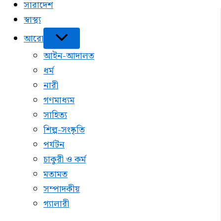
সারাদেশ
স্বাস্থ্য
আরো
আইন-আদালত
ধর্ম
নারী
গণমাধ্যম
সাহিত্য
শিল্প-সংষ্কৃতি
পর্যটন
চাকুরী ও কর্ম
মতামত
সম্পাদকীয়
গ্যালারী