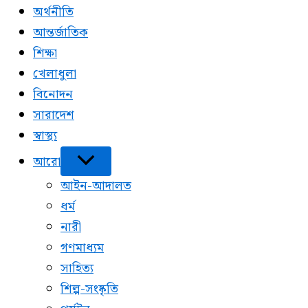
অর্থনীতি
আন্তর্জাতিক
শিক্ষা
খেলাধুলা
বিনোদন
সারাদেশ
স্বাস্থ্য
আরো
আইন-আদালত
ধর্ম
নারী
গণমাধ্যম
সাহিত্য
শিল্প-সংষ্কৃতি