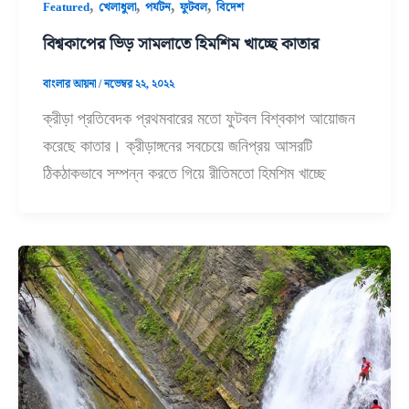
,
,
,
,
Featured
খেলাধুলা
পর্যটন
ফুটবল
বিদেশ
বিশ্বকাপের ভিড় সামলাতে হিমশিম খাচ্ছে কাতার
বাংলার আয়না
/
নভেম্বর ২২, ২০২২
ক্রীড়া প্রতিবেদক প্রথমবারের মতো ফুটবল বিশ্বকাপ আয়োজন
করেছে কাতার। ক্রীড়াঙ্গনের সবচেয়ে জনিপ্রয় আসরটি
ঠিকঠাকভাবে সম্পন্ন করতে গিয়ে রীতিমতো হিমশিম খাচ্ছে