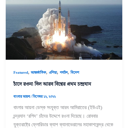
,
,
,
,
Featured
আন্তর্জাতিক
এশিয়া
পর্যটন
বিদেশ
চাঁদে রওনা দিল আরব বিশ্বের প্রথম চন্দ্রযান
বাংলার আয়না
/
ডিসেম্বর ১২, ২০২২
বাংলার আয়না ডেস্ক সংযুক্ত আরব আমিরাতের (ইউএই)
চন্দ্রযান ‘রশিদ’ চাঁদের উদ্দেশে রওনা দিয়েছে। রোববার
যুক্তরাষ্ট্রে ফ্লোরিডার ক্যাপ ক্যানাভেরালের মহাকাশকেন্দ্র থেকে