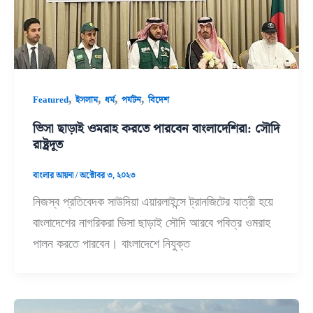
,
,
,
,
Featured
ইসলাম
ধর্ম
পর্যটন
বিদেশ
ভিসা ছাড়াই ওমরাহ করতে পারবেন বাংলাদেশিরা: সৌদি
রাষ্ট্রদূত
বাংলার আয়না
/
অক্টোবর ৩, ২০২৩
নিজস্ব প্রতিবেদক সাউদিয়া এয়ারলাইন্সে ট্রানজিটের যাত্রী হয়ে
বাংলাদেশের নাগরিকরা ভিসা ছাড়াই সৌদি আরবে পবিত্র ওমরাহ
পালন করতে পারবেন। বাংলাদেশে নিযুক্ত