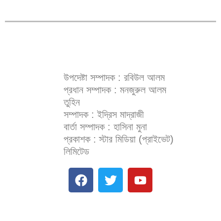
উপদেষ্টা সম্পাদক : রবিউল আলম
প্রধান সম্পাদক : মনজুরুল আলম
তুহিন
সম্পাদক : ইদ্রিস মাদ্রাজী
বার্তা সম্পাদক : হাসিনা মুনা
প্রকাশক : স্টার মিডিয়া (প্রাইভেট)
লিমিটেড
F
T
Y
a
w
o
c
i
u
e
t
t