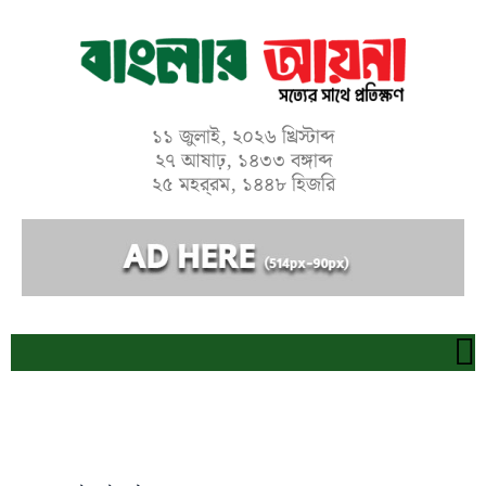
Skip
to
content
১১ জুলাই, ২০২৬ খ্রিস্টাব্দ
২৭ আষাঢ়, ১৪৩৩ বঙ্গাব্দ
২৫ মহর্‌রম, ১৪৪৮ হিজরি