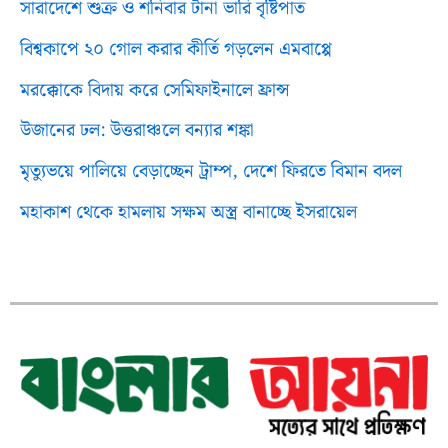
সারাদেশে শুক্র ও শনিবার টানা ভারি বৃষ্টিপাত
বিশ্বকাপে ২০ গোল করার কীর্তি গড়লেন এমবাপ্পে
মরক্কোকে বিদায় করে সেমিফাইনালে ফ্রান্স
উজানের ঢল: উত্তরাঞ্চলে বন্যার শঙ্কা
মৃত্যুভয়ে পালিয়ে বেড়াচ্ছেন ট্রাম্প, দেশে ফিরতে বিমান বদল
মহাকাশ থেকে হামলায় সক্ষম অস্ত্র বানাচ্ছে ইসরায়েল