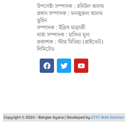
উপদেষ্টা সম্পাদক : রবিউল আলম
প্রধান সম্পাদক : মনজুরুল আলম
তুহিন
সম্পাদক : ইদ্রিস মাদ্রাজী
বার্তা সম্পাদক : হাসিনা মুনা
প্রকাশক : স্টার মিডিয়া (প্রাইভেট)
লিমিটেড
F
T
Y
a
w
o
c
i
u
e
t
t
b
t
u
o
e
b
o
r
e
k
Copyright © 2024 – Banglar Ayana | Developed by
GTFC Web Solution