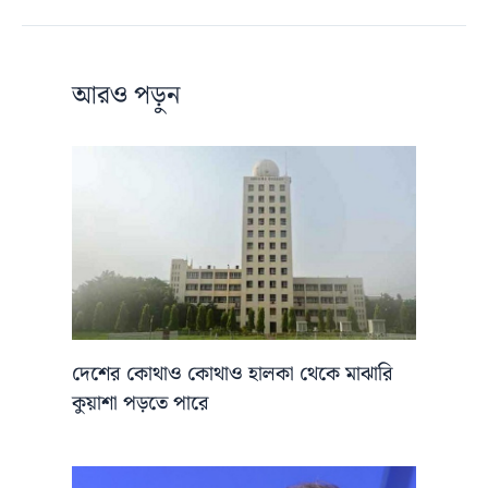
আরও পড়ুন
দেশের কোথাও কোথাও হালকা থেকে মাঝারি
কুয়াশা পড়তে পারে