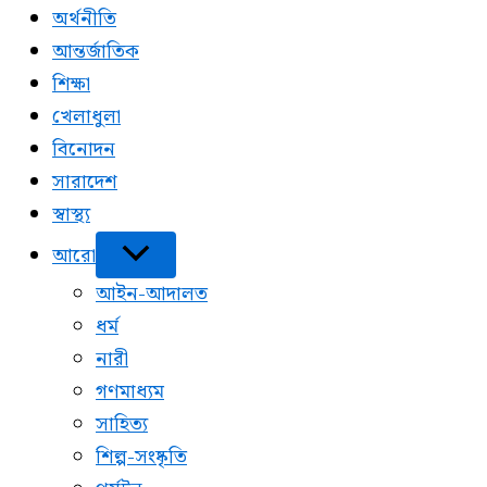
অর্থনীতি
আন্তর্জাতিক
শিক্ষা
খেলাধুলা
বিনোদন
সারাদেশ
স্বাস্থ্য
আরো
আইন-আদালত
ধর্ম
নারী
গণমাধ্যম
সাহিত্য
শিল্প-সংষ্কৃতি