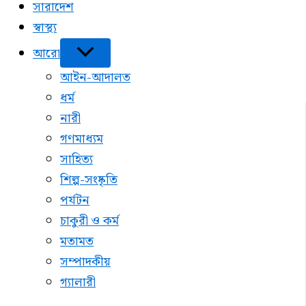
সারাদেশ
স্বাস্থ্য
আরো
আইন-আদালত
ধর্ম
নারী
গণমাধ্যম
সাহিত্য
শিল্প-সংষ্কৃতি
পর্যটন
চাকুরী ও কর্ম
মতামত
সম্পাদকীয়
গ্যালারী