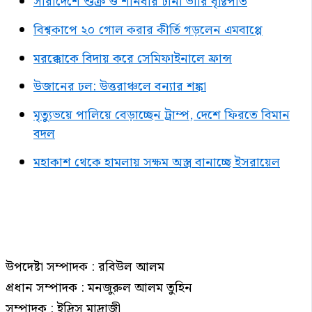
সারাদেশে শুক্র ও শনিবার টানা ভারি বৃষ্টিপাত
বিশ্বকাপে ২০ গোল করার কীর্তি গড়লেন এমবাপ্পে
মরক্কোকে বিদায় করে সেমিফাইনালে ফ্রান্স
উজানের ঢল: উত্তরাঞ্চলে বন্যার শঙ্কা
মৃত্যুভয়ে পালিয়ে বেড়াচ্ছেন ট্রাম্প, দেশে ফিরতে বিমান
বদল
মহাকাশ থেকে হামলায় সক্ষম অস্ত্র বানাচ্ছে ইসরায়েল
উপদেষ্টা সম্পাদক : রবিউল আলম
প্রধান সম্পাদক : মনজুরুল আলম তুহিন
সম্পাদক : ইদ্রিস মাদ্রাজী