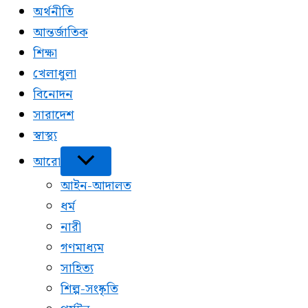
অর্থনীতি
আন্তর্জাতিক
শিক্ষা
খেলাধুলা
বিনোদন
সারাদেশ
স্বাস্থ্য
আরো
আইন-আদালত
ধর্ম
নারী
গণমাধ্যম
সাহিত্য
শিল্প-সংষ্কৃতি