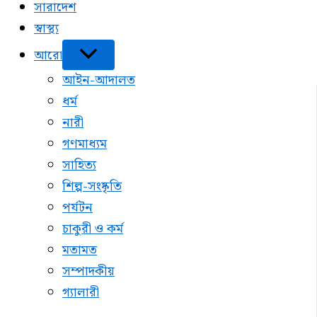
সারাদেশ
স্বাস্থ্য
আরো
আইন-আদালত
ধর্ম
নারী
গণমাধ্যম
সাহিত্য
শিল্প-সংষ্কৃতি
পর্যটন
চাকুরী ও কর্ম
মতামত
সম্পাদকীয়
গ্যালারী