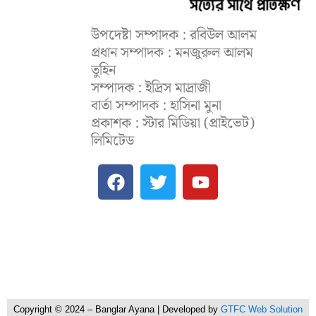
উপদেষ্টা সম্পাদক : রবিউল আলম
প্রধান সম্পাদক : মনজুরুল আলম
তুহিন
সম্পাদক : ইদ্রিস মাদ্রাজী
বার্তা সম্পাদক : হাসিনা মুনা
প্রকাশক : স্টার মিডিয়া (প্রাইভেট)
লিমিটেড
F
T
Y
a
w
o
c
i
u
e
t
t
b
t
u
o
e
b
o
r
e
k
Copyright © 2024 – Banglar Ayana | Developed by
GTFC Web Solution