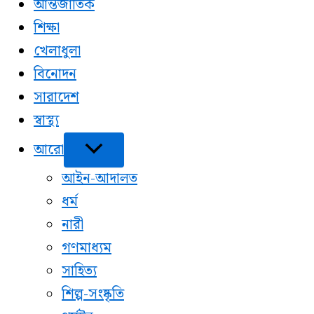
আন্তর্জাতিক
শিক্ষা
খেলাধুলা
বিনোদন
সারাদেশ
স্বাস্থ্য
আরো
আইন-আদালত
ধর্ম
নারী
গণমাধ্যম
সাহিত্য
শিল্প-সংষ্কৃতি