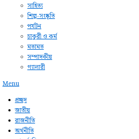
সাহিত্য
শিল্প-সংষ্কৃতি
পর্যটন
চাকুরী ও কর্ম
মতামত
সম্পাদকীয়
গ্যালারী
Menu
প্রচ্ছদ
জাতীয়
রাজনীতি
অর্থনীতি